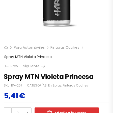
Para Automóviles
Pinturas Coches
Spray MTN Violeta Princesa
Prev
Siguiente
Spray MTN Violeta Princesa
SKU:
RV-257
CATEGORÍAS:
En Spray
,
Pinturas Coches
5,41
€