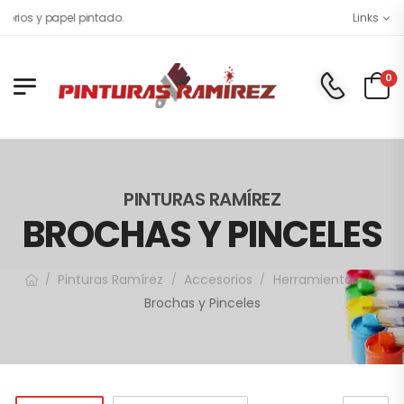
ios y papel pintado.
Links
0
PINTURAS RAMÍREZ
BROCHAS Y PINCELES
Pinturas Ramírez
Accesorios
Herramientas
/
/
/
/
Brochas y Pinceles