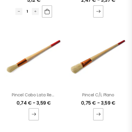
5,12
€
2,47
€
-
3,37
€
Pincel Cabo Lata Redondo
Pincel C/L Plano
0,74
€
-
3,59
€
0,75
€
-
3,59
€