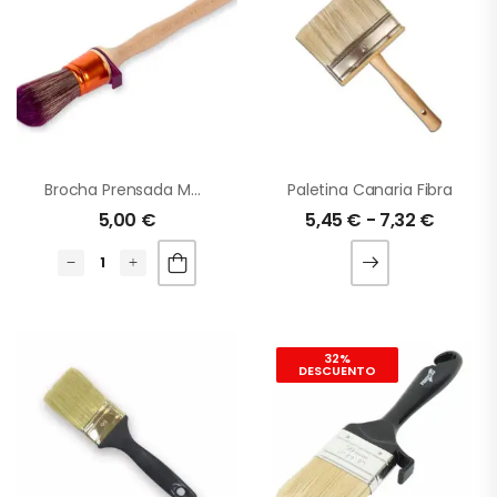
Brocha Prensada Mezcla N8
Paletina Canaria Fibra
5,00
€
5,45
€
-
7,32
€
32%
DESCUENTO