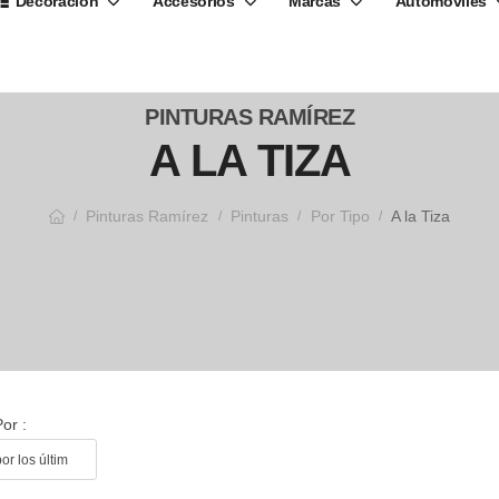
Decoración
Accesorios
Marcas
Automóviles
PINTURAS RAMÍREZ
A LA TIZA
Pinturas Ramírez
Pinturas
Por Tipo
A la Tiza
/
/
/
/
or :