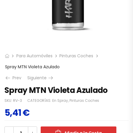
Para Automóviles
Pinturas Coches
Spray MTN Violeta Azulado
Prev
Siguiente
Spray MTN Violeta Azulado
SKU:
RV-3
CATEGORÍAS:
En Spray
,
Pinturas Coches
5,41
€