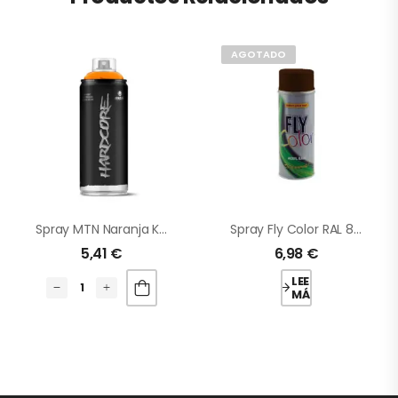
AGOTADO
Spray MTN Naranja Kalani
Spray Fly Color RAL 8017 Marrón Chocolate
5,41
€
6,98
€
LEER
MÁS