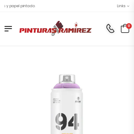
os y papel pintado.
Links
0