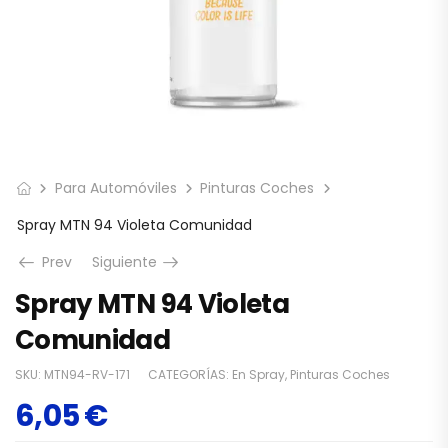
Para Automóviles
Pinturas Coches
Spray MTN 94 Violeta Comunidad
Prev
Siguiente
Spray MTN 94 Violeta
Comunidad
SKU:
MTN94-RV-171
CATEGORÍAS:
En Spray
,
Pinturas Coches
6,05
€