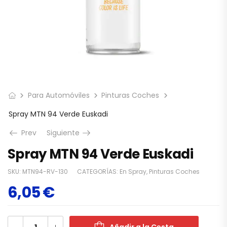
Para Automóviles
Pinturas Coches
Spray MTN 94 Verde Euskadi
Prev
Siguiente
Spray MTN 94 Verde Euskadi
SKU:
MTN94-RV-130
CATEGORÍAS:
En Spray
,
Pinturas Coches
6,05
€