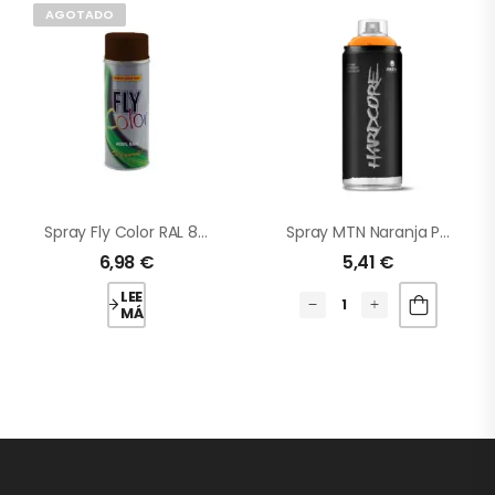
AGOTADO
Spray Fly Color RAL 8017 Marrón Chocolate
Spray MTN Naranja Pastel
6,98
€
5,41
€
LEER
MÁS