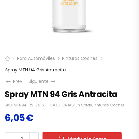
Para Automóviles
Pinturas Coches
Spray MTN 94 Gris Antracita
Prev
Siguiente
Spray MTN 94 Gris Antracita
SKU:
MTN94-RV-7016
CATEGORÍAS:
En Spray
,
Pinturas Coches
6,05
€