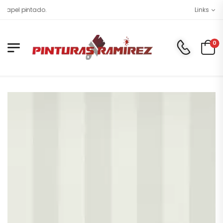
pel pintado.
Links
0