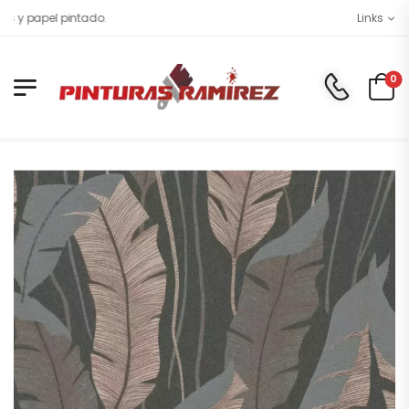
apel pintado.
Links
0