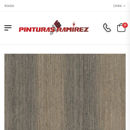
ado.
Links
0