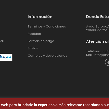
Información
Donde Est
Terminos y Condiciones
Avda. Europa,
23600 Martos 
Pedidos
nal
Formas de pago
Atención al
Envíos
Teléfono: + 34
Mail:
info@pin
Cambios y devoluciones
web para brindarle la experiencia más relevante recordando sus 