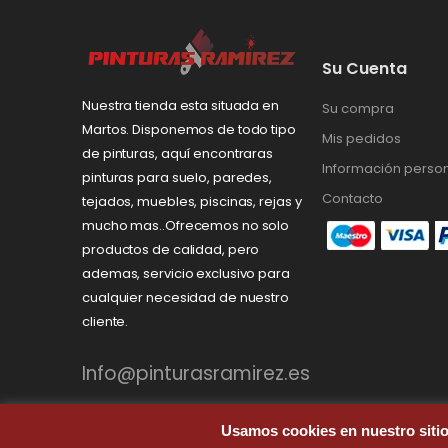
Su Cuenta
Nuestra tienda esta situada en
Su compra
Martos. Disponemos de todo tipo
Mis pedidos
de pinturas, aquí encontraras
Información perso
pinturas para suelo, paredes,
Contacto
tejados, muebles, piscinas, rejas y
mucho mas..Ofrecemos no solo
productos de calidad, pero
ademas, servicio exclusivo para
cualquier necesidad de nuestro
cliente.
Info@pinturasramirez.es
Usamos cookies en nuestro sitio 