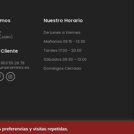
amos
Nuestro Horario
7
De Lunes a Viernes
(Jaén)
Mañanas 09:15 - 13:30
 Cliente
Tardes 17:00 - 20.00
Sábados 09:30 – 13:00
 953 55 28 79
turasramirez.es
Domingos Cerrado
preferencias y visitas repetidas.