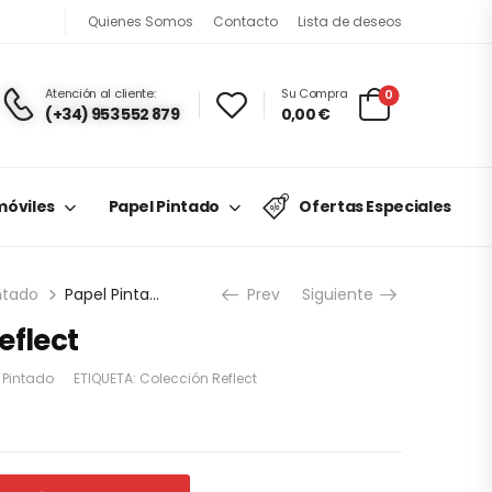
Quienes Somos
Contacto
Lista de deseos
Atención al cliente:
Su Compra
0
(+34) 953 552 879
0,00
€
óviles
Papel Pintado
Ofertas Especiales
ntado
Papel Pintado Reflect
Prev
Siguiente
eflect
 Pintado
ETIQUETA:
Colección Reflect