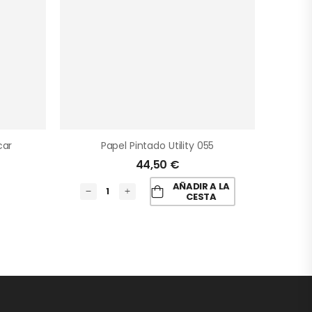
car
Papel Pintado Utility 055
44,50
€
AÑADIR A LA
CESTA