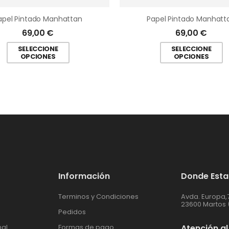
apel Pintado Manhattan
Papel Pintado Manhatt
69,00
€
69,00
€
SELECCIONE
SELECCIONE
OPCIONES
OPCIONES
Información
Donde Est
Terminos y Condiciones
Avda. Europa,
23600 Martos 
Pedidos
nal
Formas de pago
Atención al