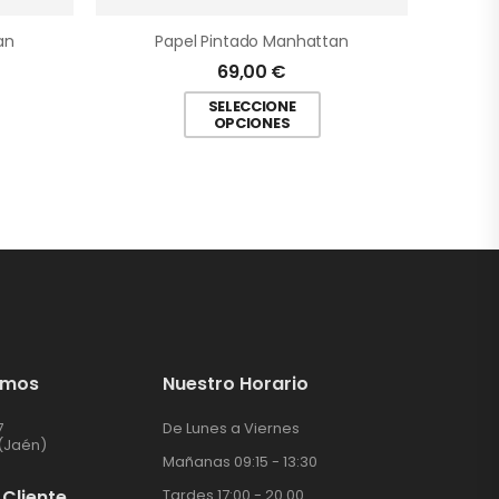
an
Papel Pintado Manhattan
69,00
€
SELECCIONE
OPCIONES
amos
Nuestro Horario
7
De Lunes a Viernes
(Jaén)
Mañanas 09:15 - 13:30
 Cliente
Tardes 17:00 - 20.00