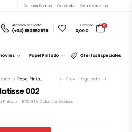
Quienes Somos
Contacto
Lista de deseos
Atención al cliente:
Su Compra
0
(+34) 953 552 879
0,00
€
óviles
Papel Pintado
Ofertas Especiales
ntado
Papel Pintado Matisse 002
Prev
Siguiente
atisse 002
l Pintado
ETIQUETA:
Colección Matisse