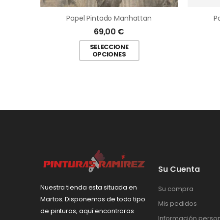
Papel Pintado Manhattan
P
69,00
€
SELECCIONE
OPCIONES
Su Cuenta
Nuestra tienda esta situada en
Su compra
Martos. Disponemos de todo tipo
Mis pedidos
de pinturas, aquí encontraras
Información perso