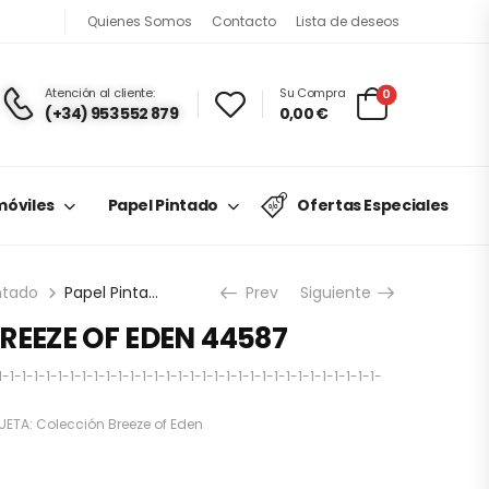
Quienes Somos
Contacto
Lista de deseos
Atención al cliente:
Su Compra
0
(+34) 953 552 879
0,00
€
óviles
Papel Pintado
Ofertas Especiales
ntado
Papel Pintado BREEZE OF EDEN 44587
Prev
Siguiente
BREEZE OF EDEN 44587
1-1-1-1-1-1-1-1-1-1-1-1-1-1-1-1-1-1-1-1-1-1-1-1-1-1-1-1-1-1-1-
UETA:
Colección Breeze of Eden