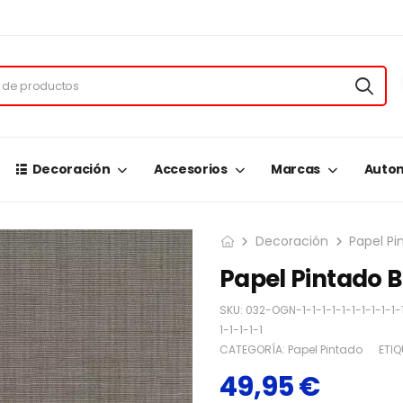
Decoración
Accesorios
Marcas
Autom
Decoración
Papel Pi
Papel Pintado 
SKU:
032-OGN-1-1-1-1-1-1-1-1-1-1-1-
1-1-1-1-1
CATEGORÍA:
Papel Pintado
ETIQ
49,95
€