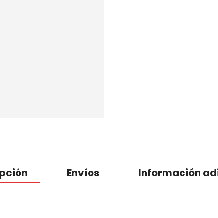
ipción
Envíos
Información ad