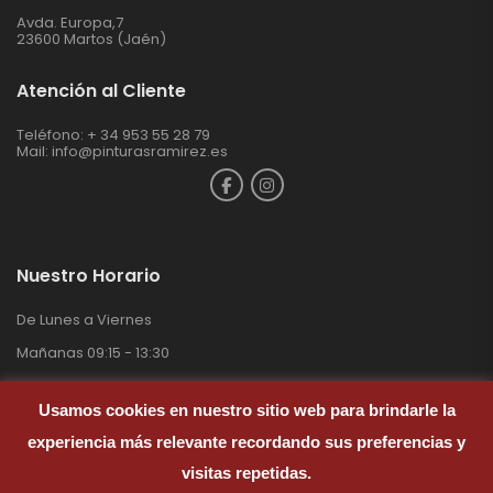
Avda. Europa,7
23600 Martos (Jaén)
Atención al Cliente
Teléfono: + 34 953 55 28 79
Mail:
info@pinturasramirez.es
Nuestro Horario
De Lunes a Viernes
Mañanas 09:15 - 13:30
Tardes 17:00 - 20.00
Usamos cookies en nuestro sitio web para brindarle la
Sábados 09:30 – 13:00
experiencia más relevante recordando sus preferencias y
Domingos Cerrado
visitas repetidas.