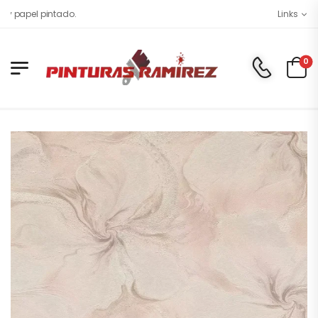
l pintado.
Links
0