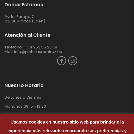
Donde Estamos
Avda. Europa,7
23600 Martos (Jaén)
Atención al Cliente
Teléfono: + 34 953 55 28 79
Mail:
info@pinturasramirez.es
Nuestro Horario
De Lunes a Viernes
Mañanas 09:15 - 13:30
Tardes 17:00 - 20.00
Usamos cookies en nuestro sitio web para brindarle la
Sábados 09:30 – 13:00
experiencia más relevante recordando sus preferencias y
Domingos Cerrado