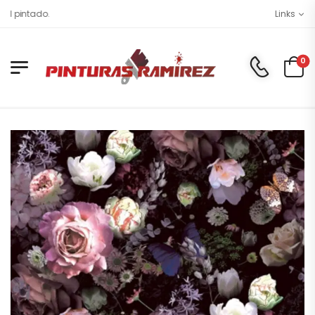
ntado.
Links
0