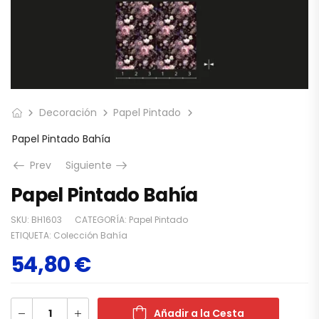
Decoración
Papel Pintado
Papel Pintado Bahía
Prev
Siguiente
Papel Pintado Bahía
SKU:
BH1603
CATEGORÍA:
Papel Pintado
ETIQUETA:
Colección Bahía
54,80
€
Añadir a la Cesta