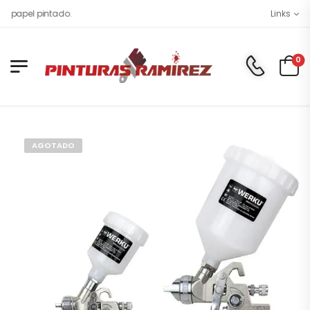
pel pintado.
Links
0
AGOTADO