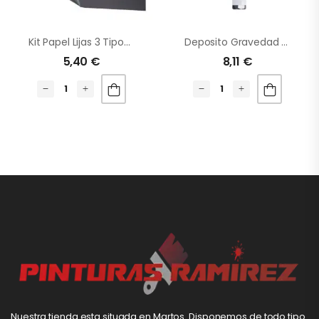
Kit Papel Lijas 3 Tipos – 6 Ud
Deposito Gravedad 600 Ml Werku WK500180
5,40
€
8,11
€
Nuestra tienda esta situada en Martos. Disponemos de todo tipo