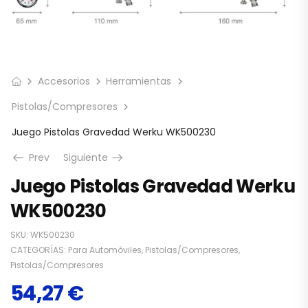
Accesorios
Herramientas
Pistolas/Compresores
Juego Pistolas Gravedad Werku WK500230
Prev
Siguiente
Juego Pistolas Gravedad Werku
WK500230
SKU:
WK500230
CATEGORÍAS:
Para Automóviles
,
Pistolas/Compresores
,
Pistolas/Compresores
54,27
€