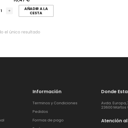
AÑADIR A LA
CESTA
o el único resultado
Información
Donde Est
Terminos y Condiciones
Avda. Europa,
23600 Martos 
Pedidos
nal
Formas de pago
Atención al