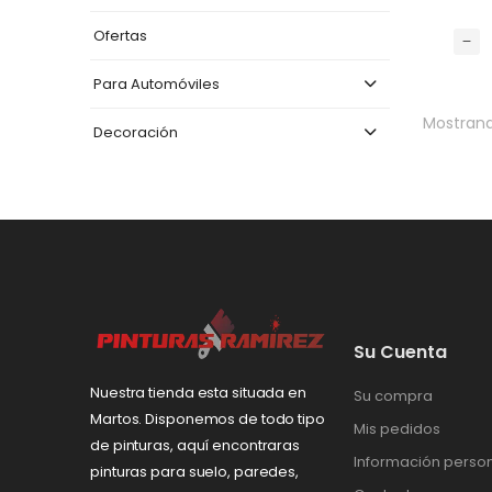
Ofertas
Para Automóviles
Mostrand
Decoración
Accesorios
Su Cuenta
Nuestra tienda esta situada en
Su compra
Martos. Disponemos de todo tipo
Mis pedidos
de pinturas, aquí encontraras
Información perso
pinturas para suelo, paredes,