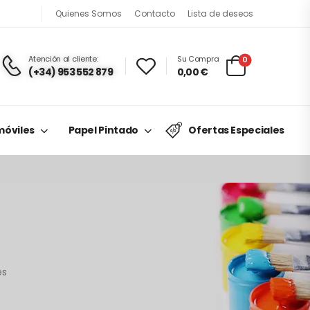
Quienes Somos
Contacto
Lista de deseos
Atención al cliente:
Su Compra
0
(+34) 953 552 879
0,00
€
óviles
Papel Pintado
Ofertas Especiales
es