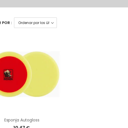
 POR :
Esponja Autogloss
10,47
€